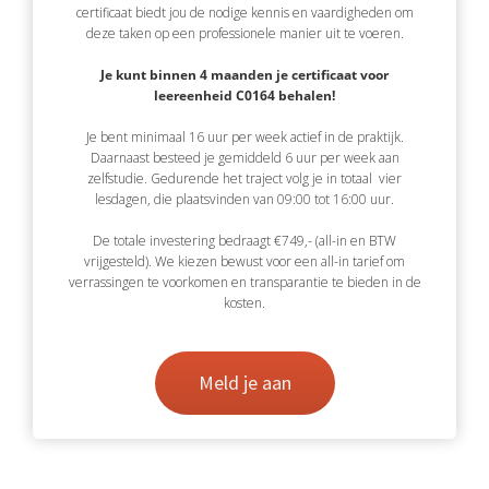
certificaat biedt jou de nodige kennis en vaardigheden om
deze taken op een professionele manier uit te voeren.
Je kunt binnen 4 maanden je certificaat voor
leereenheid C0164 behalen!
Je bent minimaal 16 uur per week actief in de praktijk.
Daarnaast besteed je gemiddeld 6 uur per week aan
zelfstudie. Gedurende het traject volg je in totaal vier
lesdagen, die plaatsvinden van 09:00 tot 16:00 uur.
De totale investering bedraagt €749,- (all-in en BTW
vrijgesteld). We kiezen bewust voor een all-in tarief om
verrassingen te voorkomen en transparantie te bieden in de
kosten.
Meld je aan