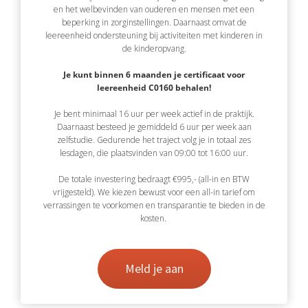
en het welbevinden van ouderen en mensen met een
beperking in zorginstellingen. Daarnaast omvat de
leereenheid ondersteuning bij activiteiten met kinderen in
de kinderopvang.
Je kunt binnen 6 maanden je certificaat voor
leereenheid C0160 behalen!
Je bent minimaal 16 uur per week actief in de praktijk.
Daarnaast besteed je gemiddeld 6 uur per week aan
zelfstudie. Gedurende het traject volg je in totaal zes
lesdagen, die plaatsvinden van 09:00 tot 16:00 uur.
De totale investering bedraagt €995,- (all-in en BTW
vrijgesteld). We kiezen bewust voor een all-in tarief om
verrassingen te voorkomen en transparantie te bieden in de
kosten.
Meld je aan