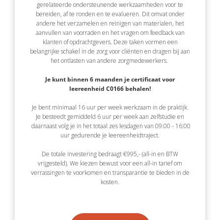
gerelateerde ondersteunende werkzaamheden voor te
bereiden, af te ronden en te evalueren. Dit omvat onder
andere het verzamelen en reinigen van materialen, het
aanvullen van voorraden en het vragen om feedback van
klanten of opdrachtgevers. Deze taken vormen een
belangrijke schakel in de zorg voor cliënten en dragen bij aan
het ontlasten van andere zorgmedewerkers.
Je kunt binnen 6 maanden je certificaat voor
leereenheid C0166 behalen!
Je bent minimaal 16 uur per week werkzaam in de praktijk.
Je besteedt gemiddeld 6 uur per week aan zelfstudie en
daarnaast volg je in het totaal zes lesdagen van 09:00 - 16:00
uur gedurende je leereenheidtraject.
De totale investering bedraagt €995,- (all-in en BTW
vrijgesteld). We kiezen bewust voor een all-in tarief om
verrassingen te voorkomen en transparantie te bieden in de
kosten.